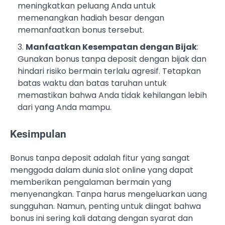
meningkatkan peluang Anda untuk
memenangkan hadiah besar dengan
memanfaatkan bonus tersebut.
Manfaatkan Kesempatan dengan Bijak
:
Gunakan bonus tanpa deposit dengan bijak dan
hindari risiko bermain terlalu agresif. Tetapkan
batas waktu dan batas taruhan untuk
memastikan bahwa Anda tidak kehilangan lebih
dari yang Anda mampu.
Kesimpulan
Bonus tanpa deposit adalah fitur yang sangat
menggoda dalam dunia slot online yang dapat
memberikan pengalaman bermain yang
menyenangkan. Tanpa harus mengeluarkan uang
sungguhan. Namun, penting untuk diingat bahwa
bonus ini sering kali datang dengan syarat dan