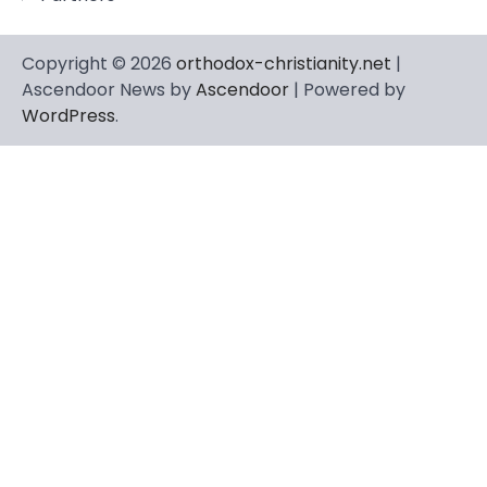
Copyright © 2026
orthodox-christianity.net
|
Ascendoor News by
Ascendoor
| Powered by
WordPress
.