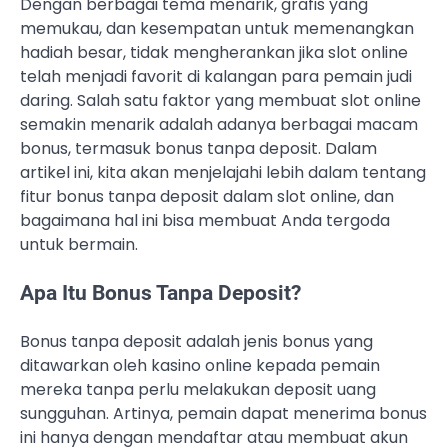
Dengan berbagai tema menarik, grafis yang
memukau, dan kesempatan untuk memenangkan
hadiah besar, tidak mengherankan jika slot online
telah menjadi favorit di kalangan para pemain judi
daring. Salah satu faktor yang membuat slot online
semakin menarik adalah adanya berbagai macam
bonus, termasuk bonus tanpa deposit. Dalam
artikel ini, kita akan menjelajahi lebih dalam tentang
fitur bonus tanpa deposit dalam slot online, dan
bagaimana hal ini bisa membuat Anda tergoda
untuk bermain.
Apa Itu Bonus Tanpa Deposit?
Bonus tanpa deposit adalah jenis bonus yang
ditawarkan oleh kasino online kepada pemain
mereka tanpa perlu melakukan deposit uang
sungguhan. Artinya, pemain dapat menerima bonus
ini hanya dengan mendaftar atau membuat akun