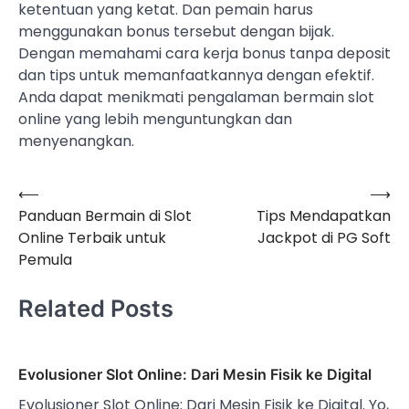
ketentuan yang ketat. Dan pemain harus
menggunakan bonus tersebut dengan bijak.
Dengan memahami cara kerja bonus tanpa deposit
dan tips untuk memanfaatkannya dengan efektif.
Anda dapat menikmati pengalaman bermain slot
online yang lebih menguntungkan dan
menyenangkan.
⟵
⟶
Navigasi
Panduan Bermain di Slot
Tips Mendapatkan
pos
Online Terbaik untuk
Jackpot di PG Soft
Pemula
Related Posts
Evolusioner Slot Online: Dari Mesin Fisik ke Digital
Evolusioner Slot Online: Dari Mesin Fisik ke Digital. Yo,