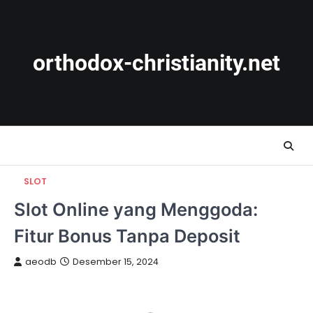
Skip
to
content
orthodox-christianity.net
SLOT
Slot Online yang Menggoda:
Fitur Bonus Tanpa Deposit
aeodb
Desember 15, 2024