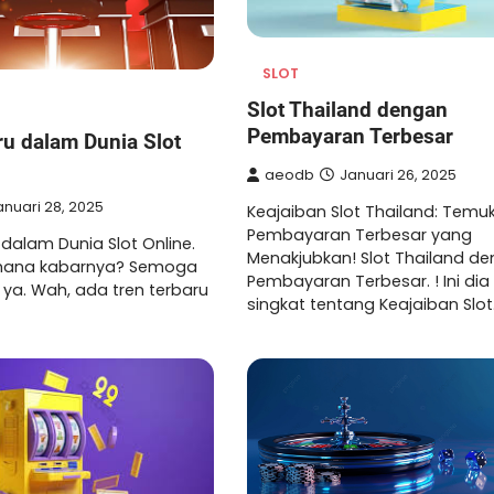
SLOT
Slot Thailand dengan
Pembayaran Terbesar
ru dalam Dunia Slot
aeodb
Januari 26, 2025
anuari 28, 2025
Keajaiban Slot Thailand: Temu
Pembayaran Terbesar yang
dalam Dunia Slot Online.
Menakjubkan! Slot Thailand d
gimana kabarnya? Semoga
Pembayaran Terbesar. ! Ini dia 
 ya. Wah, ada tren terbaru
singkat tentang Keajaiban Slo