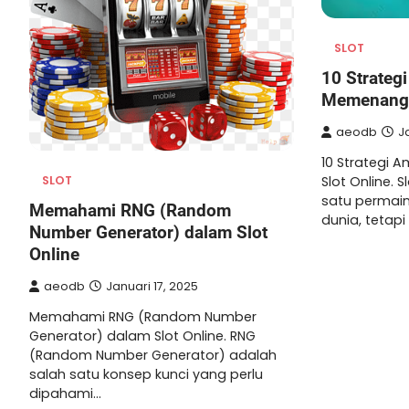
SLOT
10 Strateg
Memenangk
aeodb
J
10 Strategi
Slot Online. 
SLOT
satu permaina
Memahami RNG (Random
dunia, teta
Number Generator) dalam Slot
Online
aeodb
Januari 17, 2025
Memahami RNG (Random Number
Generator) dalam Slot Online. RNG
(Random Number Generator) adalah
salah satu konsep kunci yang perlu
dipahami…