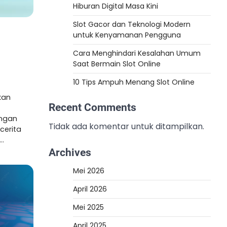
Hiburan Digital Masa Kini
Slot Gacor dan Teknologi Modern
untuk Kenyamanan Pengguna
Cara Menghindari Kesalahan Umum
Saat Bermain Slot Online
10 Tips Ampuh Menang Slot Online
kan
Recent Comments
engan
Tidak ada komentar untuk ditampilkan.
cerita
t…
Archives
Mei 2026
April 2026
Mei 2025
April 2025