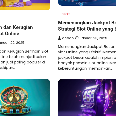
SLOT
Memenangkan Jackpot Be
n dan Kerugian
Strategi Slot Online yang 
ot Online
aeodb
Januari 20, 2025
anuari 22, 2025
Memenangkan Jackpot Besar: 
an Kerugian Bermain Slot
Slot Online yang Efektif. Mem
online telah menjadi salah
jackpot besar adalah impian 
n judi paling populer di
banyak pemain slot online. Me
Meskipun…
keberuntungan memainkan…