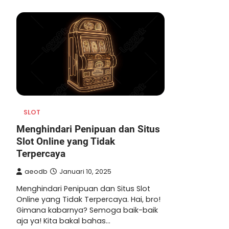
SLOT
Menghindari Penipuan dan Situs
Slot Online yang Tidak
Terpercaya
aeodb
Januari 10, 2025
Menghindari Penipuan dan Situs Slot
Online yang Tidak Terpercaya. Hai, bro!
Gimana kabarnya? Semoga baik-baik
aja ya! Kita bakal bahas…