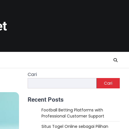
et
Cari
Cari
Recent Posts
Football Betting Platforms with
Professional Customer Support
Situs Togel Online sebagai Pilihan