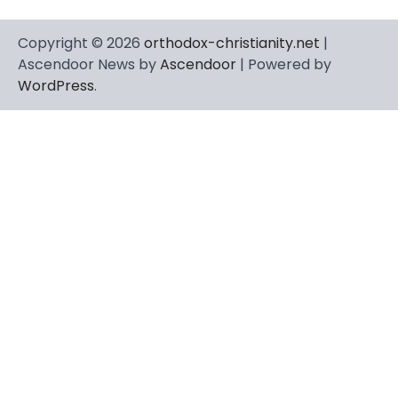
Copyright © 2026
orthodox-christianity.net
|
Ascendoor News by
Ascendoor
| Powered by
WordPress
.