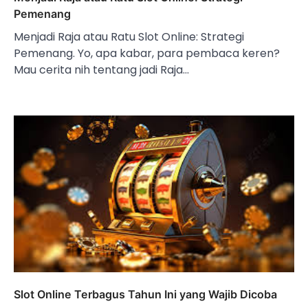
Pemenang
Menjadi Raja atau Ratu Slot Online: Strategi
Pemenang. Yo, apa kabar, para pembaca keren?
Mau cerita nih tentang jadi Raja…
Slot Online Terbagus Tahun Ini yang Wajib Dicoba