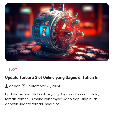
SLOT
Update Terbaru Slot Online yang Bagus di Tahun Ini
aeodb
September 23, 2024
Update Terbaru Slot Online yang Bagus di Tahun Ini. Halo,
teman-teman! Gimana kabarnya? Udah siap-siap buat
dapetin update terbaru soal slot…