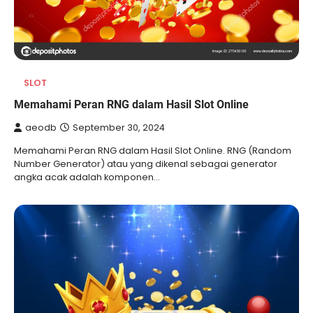
SLOT
Memahami Peran RNG dalam Hasil Slot Online
aeodb
September 30, 2024
Memahami Peran RNG dalam Hasil Slot Online. RNG (Random
Number Generator) atau yang dikenal sebagai generator
angka acak adalah komponen…