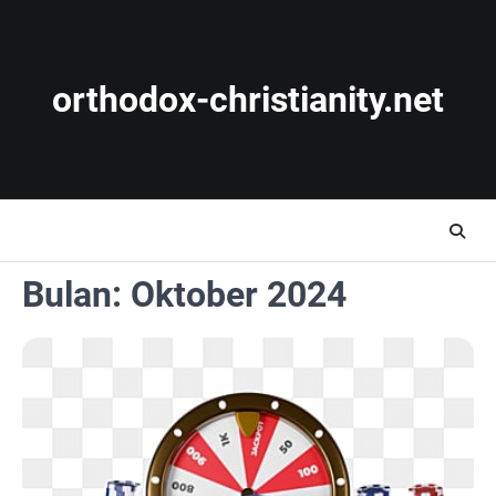
Skip
to
content
orthodox-christianity.net
Bulan:
Oktober 2024