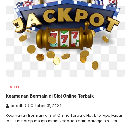
SLOT
Keamanan Bermain di Slot Online Terbaik
aeodb
Oktober 31, 2024
Keamanan Bermain di Slot Online Terbaik. Hai, bro! Apa kabar
lo? Gue harap lo lagi dalam keadaan baik-baik aja nih. Hari…