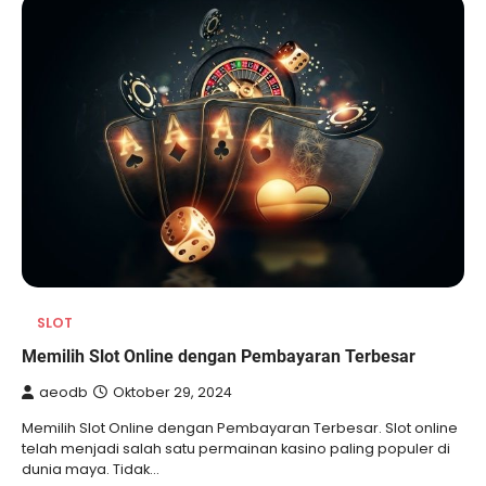
SLOT
Memilih Slot Online dengan Pembayaran Terbesar
aeodb
Oktober 29, 2024
Memilih Slot Online dengan Pembayaran Terbesar. Slot online
telah menjadi salah satu permainan kasino paling populer di
dunia maya. Tidak…