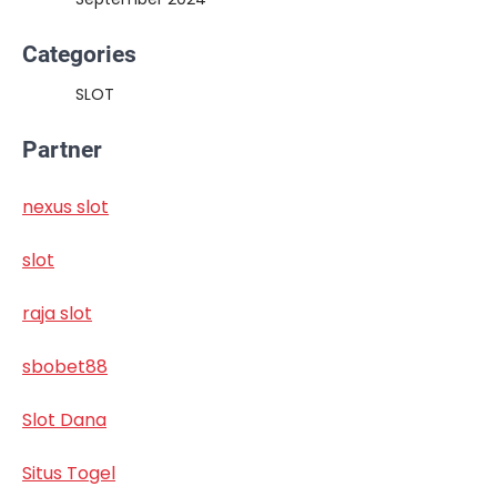
Categories
SLOT
Partner
nexus slot
slot
raja slot
sbobet88
Slot Dana
Situs Togel