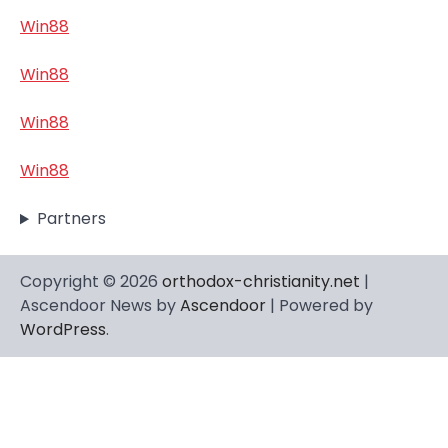
Win88
Win88
Win88
Win88
Partners
Copyright © 2026
orthodox-christianity.net
|
Ascendoor News by
Ascendoor
| Powered by
WordPress
.