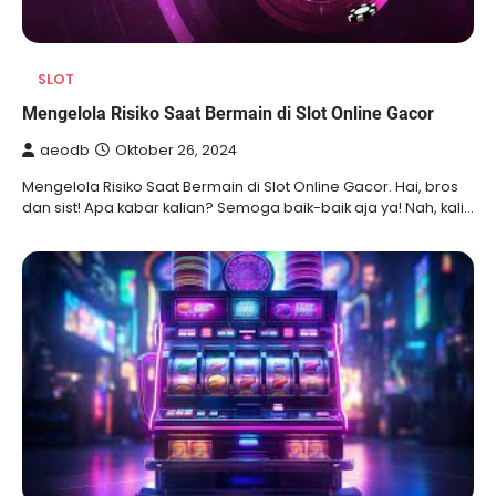
SLOT
Mengelola Risiko Saat Bermain di Slot Online Gacor
aeodb
Oktober 26, 2024
Mengelola Risiko Saat Bermain di Slot Online Gacor. Hai, bros
dan sist! Apa kabar kalian? Semoga baik-baik aja ya! Nah, kali…