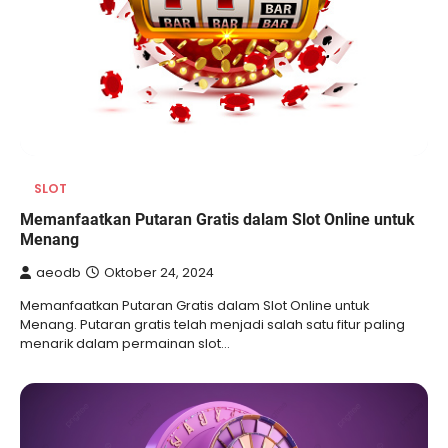
SLOT
Memanfaatkan Putaran Gratis dalam Slot Online untuk
Menang
aeodb
Oktober 24, 2024
Memanfaatkan Putaran Gratis dalam Slot Online untuk
Menang. Putaran gratis telah menjadi salah satu fitur paling
menarik dalam permainan slot…