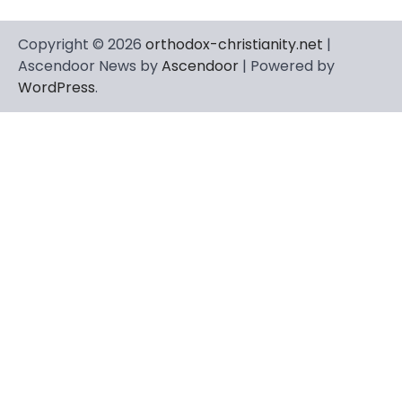
Copyright © 2026
orthodox-christianity.net
|
Ascendoor News by
Ascendoor
| Powered by
WordPress
.