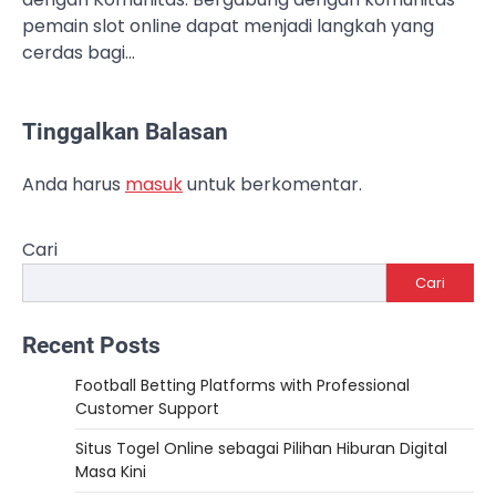
pemain slot online dapat menjadi langkah yang
cerdas bagi…
Tinggalkan Balasan
Anda harus
masuk
untuk berkomentar.
Cari
Cari
Recent Posts
Football Betting Platforms with Professional
Customer Support
Situs Togel Online sebagai Pilihan Hiburan Digital
Masa Kini