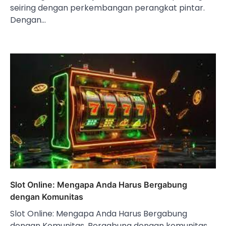
seiring dengan perkembangan perangkat pintar.
Dengan…
Slot Online: Mengapa Anda Harus Bergabung
dengan Komunitas
Slot Online: Mengapa Anda Harus Bergabung
dengan Komunitas. Bergabung dengan komunitas