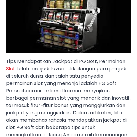
Tips Mendapatkan Jackpot di PG Soft, Permainan
Slot
telah menjadi favorit di kalangan para penjudi
di seluruh dunia, dan salah satu penyedia
permainan slot yang menonjol adalah PG Soft.
Perusahaan ini terkenal karena menyajikan
berbagai permainan slot yang menarik dan inovatif,
termasuk fitur-fitur bonus yang menggiurkan dan
jackpot yang menggiurkan. Dalam artikel ini, kita
akan membahas rahasia mendapatkan jackpot di
slot PG Soft dan beberapa tips untuk
meningkatkan peluang Anda meraih kemenangan