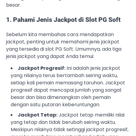
besar.
1. Pahami Jenis Jackpot di Slot PG Soft
Sebelum kita membahas cara mendapatkan
jackpot, penting untuk memahami jenis jackpot
yang tersedia di slot PG Soft. Umumnya, ada tiga
jenis jackpot yang dapat Anda temui:
Jackpot Progresif:
Ini adalah jenis jackpot
yang nilainya terus bertambah seiring waktu,
setiap kali pemain memasang taruhan. Jackpot
progresif dapat mencapai jumlah yang sangat
besar dan bisa dimenangkan oleh pemain
dengan satu putaran keberuntungan.
Jackpot Tetap:
Jackpot tetap memiliki nilai
yang tetap dan tidak berubah seiring waktu.
Meskipun nilainya tidak setinggi jackpot progresif,