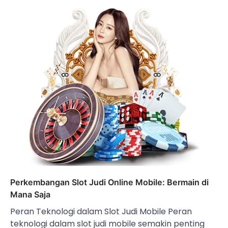
Perkembangan Slot Judi Online Mobile: Bermain di
Mana Saja
Peran Teknologi dalam Slot Judi Mobile Peran
teknologi dalam slot judi mobile semakin penting