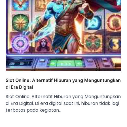
Slot Online: Alternatif Hiburan yang Menguntungkan
di Era Digital
Slot Online: Alternatif Hiburan yang Menguntungkan
di Era Digital. Di era digital saat ini, hiburan tidak lagi
terbatas pada kegiatan…