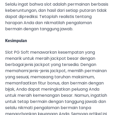
Selalu ingat bahwa slot adalah permainan berbasis
keberuntungan, dan hasil dari setiap putaran tidak
dapat diprediksi. Tetaplah realistis tentang
harapan Anda dan nikmatilah pengalaman
bermain dengan tanggung jawab.
Kesimpulan
Slot PG Soft menawarkan kesempatan yang
menarik untuk meraih jackpot besar dengan
berbagai jenis jackpot yang tersedia. Dengan
memahami jenis-jenis jackpot, memilih permainan
yang sesuai, memasang taruhan maksimum,
memanfaatkan fitur bonus, dan bermain dengan
bijak, Anda dapat meningkatkan peluang Anda
untuk meraih kemenangan besar. Namun, ingatlah
untuk tetap bermain dengan tanggung jawab dan
selalu nikmati pengalaman bermain tanpa
mengorbankan keuangan Anda. Semoga artikel ini