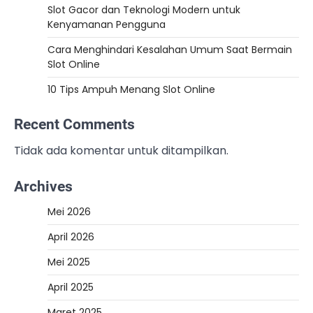
Slot Gacor dan Teknologi Modern untuk
Kenyamanan Pengguna
Cara Menghindari Kesalahan Umum Saat Bermain
Slot Online
10 Tips Ampuh Menang Slot Online
Recent Comments
Tidak ada komentar untuk ditampilkan.
Archives
Mei 2026
April 2026
Mei 2025
April 2025
Maret 2025