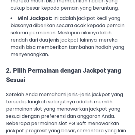
mereka masih bisa memberikan hadiah yang
cukup besar kepada pemain yang beruntung.
Mini Jackpot:
Ini adalah jackpot kecil yang
biasanya diberikan secara acak kepada pemain
selama permainan. Meskipun nilainya lebih
rendah dari dua jenis jackpot lainnya, mereka
masih bisa memberikan tambahan hadiah yang
menyenangkan.
2. Pilih Permainan dengan Jackpot yang
Sesuai
Setelah Anda memahami jenis-jenis jackpot yang
tersedia, langkah selanjutnya adalah memilih
permainan slot yang menawarkan jackpot yang
sesuai dengan preferensi dan anggaran Anda.
Beberapa permainan slot PG Soft menawarkan
jackpot progresif yang besar, sementara yang lain