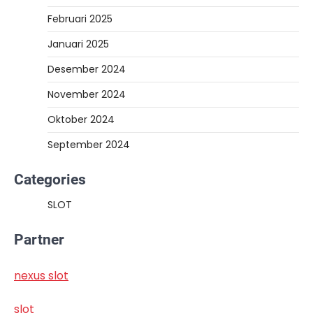
Februari 2025
Januari 2025
Desember 2024
November 2024
Oktober 2024
September 2024
Categories
SLOT
Partner
nexus slot
slot