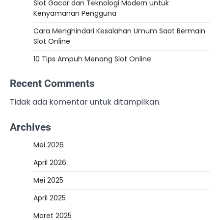
Slot Gacor dan Teknologi Modern untuk
Kenyamanan Pengguna
Cara Menghindari Kesalahan Umum Saat Bermain
Slot Online
10 Tips Ampuh Menang Slot Online
Recent Comments
Tidak ada komentar untuk ditampilkan.
Archives
Mei 2026
April 2026
Mei 2025
April 2025
Maret 2025