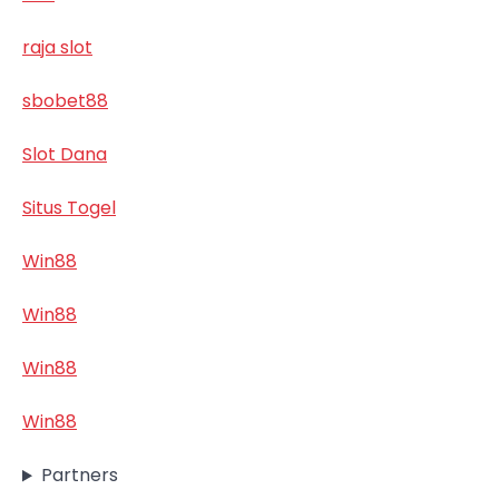
raja slot
sbobet88
Slot Dana
Situs Togel
Win88
Win88
Win88
Win88
Partners