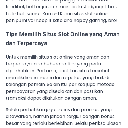
kredibel, better jangan main disitu. Jadi, inget bro,
hati-hati sama tKamu-tKamu situs slot online
penipu ini ya! Keep it safe and happy gaming, bro!
Tips Memilih Situs Slot Online yang Aman
dan Terpercaya
Untuk memilih situs slot online yang aman dan
terpercaya, ada beberapa tips yang perlu
diperhatikan. Pertama, pastikan situs tersebut
memiliki lisensi resmi dan reputasi yang baik di
kalangan pemain. Selain itu, periksa juga metode
pembayaran yang disediakan dan pastikan
transaksi dapat dilakukan dengan aman.
Selalu perhatikan juga bonus dan promosi yang
ditawarkan, namun jangan tergiur dengan bonus
besar yang terlalu berlebihan. Selalu periksa ulasan