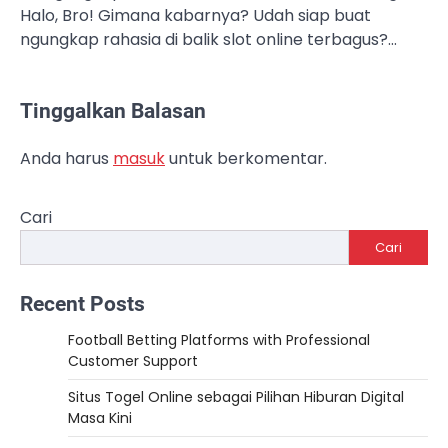
Halo, Bro! Gimana kabarnya? Udah siap buat
ngungkap rahasia di balik slot online terbagus?…
Tinggalkan Balasan
Anda harus
masuk
untuk berkomentar.
Cari
Cari
Recent Posts
Football Betting Platforms with Professional
Customer Support
Situs Togel Online sebagai Pilihan Hiburan Digital
Masa Kini