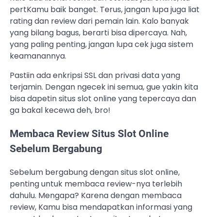
pertKamu baik banget. Terus, jangan lupa juga liat
rating dan review dari pemain lain. Kalo banyak
yang bilang bagus, berarti bisa dipercaya. Nah,
yang paling penting, jangan lupa cek juga sistem
keamanannya.
Pastiin ada enkripsi SSL dan privasi data yang
terjamin. Dengan ngecek ini semua, gue yakin kita
bisa dapetin situs slot online yang tepercaya dan
ga bakal kecewa deh, bro!
Membaca Review Situs Slot Online
Sebelum Bergabung
Sebelum bergabung dengan situs slot online,
penting untuk membaca review-nya terlebih
dahulu. Mengapa? Karena dengan membaca
review, Kamu bisa mendapatkan informasi yang