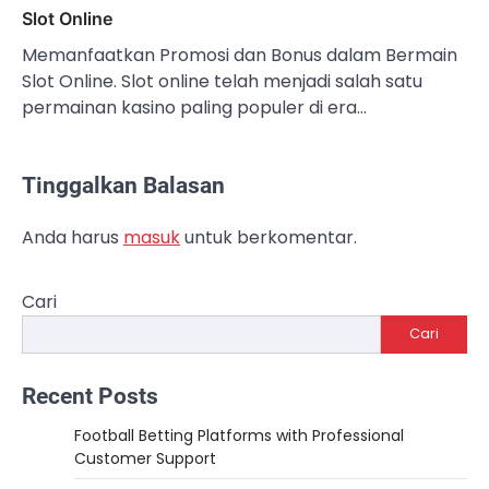
Slot Online
Memanfaatkan Promosi dan Bonus dalam Bermain
Slot Online. Slot online telah menjadi salah satu
permainan kasino paling populer di era…
Tinggalkan Balasan
Anda harus
masuk
untuk berkomentar.
Cari
Cari
Recent Posts
Football Betting Platforms with Professional
Customer Support