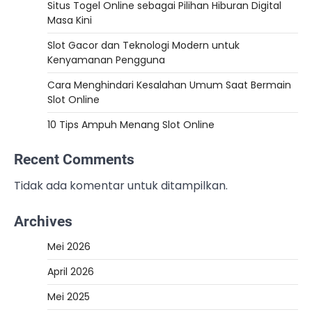
Situs Togel Online sebagai Pilihan Hiburan Digital
Masa Kini
Slot Gacor dan Teknologi Modern untuk
Kenyamanan Pengguna
Cara Menghindari Kesalahan Umum Saat Bermain
Slot Online
10 Tips Ampuh Menang Slot Online
Recent Comments
Tidak ada komentar untuk ditampilkan.
Archives
Mei 2026
April 2026
Mei 2025