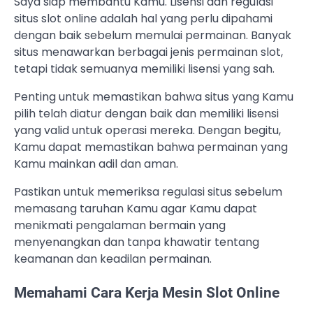
Saya siap membantu Kamu. Lisensi dan regulasi
situs slot online adalah hal yang perlu dipahami
dengan baik sebelum memulai permainan. Banyak
situs menawarkan berbagai jenis permainan slot,
tetapi tidak semuanya memiliki lisensi yang sah.
Penting untuk memastikan bahwa situs yang Kamu
pilih telah diatur dengan baik dan memiliki lisensi
yang valid untuk operasi mereka. Dengan begitu,
Kamu dapat memastikan bahwa permainan yang
Kamu mainkan adil dan aman.
Pastikan untuk memeriksa regulasi situs sebelum
memasang taruhan Kamu agar Kamu dapat
menikmati pengalaman bermain yang
menyenangkan dan tanpa khawatir tentang
keamanan dan keadilan permainan.
Memahami Cara Kerja Mesin Slot Online