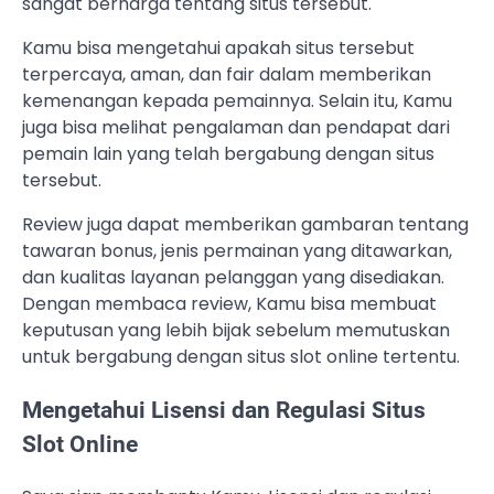
sangat berharga tentang situs tersebut.
Kamu bisa mengetahui apakah situs tersebut
terpercaya, aman, dan fair dalam memberikan
kemenangan kepada pemainnya. Selain itu, Kamu
juga bisa melihat pengalaman dan pendapat dari
pemain lain yang telah bergabung dengan situs
tersebut.
Review juga dapat memberikan gambaran tentang
tawaran bonus, jenis permainan yang ditawarkan,
dan kualitas layanan pelanggan yang disediakan.
Dengan membaca review, Kamu bisa membuat
keputusan yang lebih bijak sebelum memutuskan
untuk bergabung dengan situs slot online tertentu.
Mengetahui Lisensi dan Regulasi Situs
Slot Online