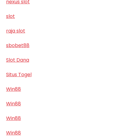
nexus slot
slot
raja slot
sbobet88
Slot Dana
Situs Togel
Win88
Win88
Win88
Win88