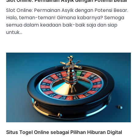
Slot Online: Permainan Asyik dengan Potensi Besar.
Halo, teman-teman! Gimana kabarnya? Semoga
semua dalam keadaan baik-baik saja dan siap
untuk…
Situs Togel Online sebagai Pilihan Hiburan Digital