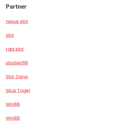
Partner
nexus slot
slot
raja slot
sbobet88
Slot Dana
Situs Togel
Win88
Win88