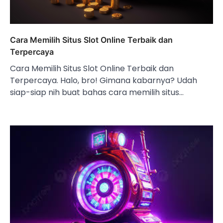
Cara Memilih Situs Slot Online Terbaik dan
Terpercaya
Cara Memilih Situs Slot Online Terbaik dan
Terpercaya. Halo, bro! Gimana kabarnya? Udah
siap-siap nih buat bahas cara memilih situs…