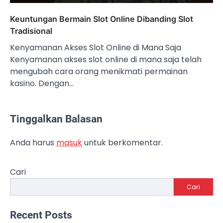
Keuntungan Bermain Slot Online Dibanding Slot
Tradisional
Kenyamanan Akses Slot Online di Mana Saja
Kenyamanan akses slot online di mana saja telah
mengubah cara orang menikmati permainan
kasino. Dengan…
Tinggalkan Balasan
Anda harus
masuk
untuk berkomentar.
Cari
Cari
Recent Posts