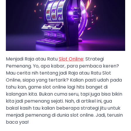
Menjadi Raja atau Ratu
Slot Online
: Strategi
Pemenang. Yo, apa kabar, para pembaca keren?
Mau cerita nih tentang jadi Raja atau Ratu Slot
Online, siapa yang tertarik? Kalian pasti udah pada
tahu kan, game slot online lagi hits banget di
kalangan kita. Bukan cuma seru, tapi juga bisa bikin
kita jadi pemenang sejati. Nah, di artikel ini, gua
bakal kasih tau kalian beberapa strategi jitu untuk
menjadi pemenang di dunia slot online. Jadi, terusin
baca yaa!