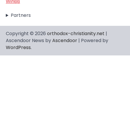
Win88
Partners
Copyright © 2026
orthodox-christianity.net
|
Ascendoor News by
Ascendoor
| Powered by
WordPress
.