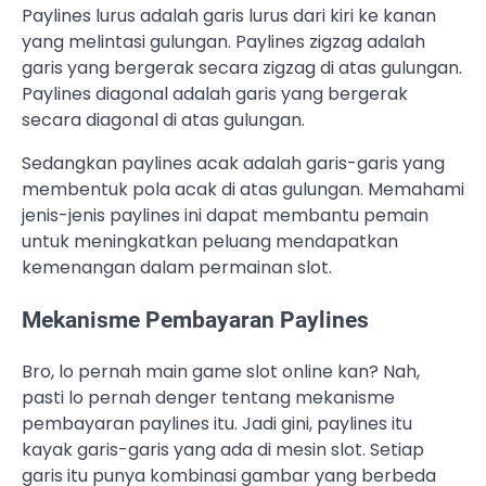
Paylines lurus adalah garis lurus dari kiri ke kanan
yang melintasi gulungan. Paylines zigzag adalah
garis yang bergerak secara zigzag di atas gulungan.
Paylines diagonal adalah garis yang bergerak
secara diagonal di atas gulungan.
Sedangkan paylines acak adalah garis-garis yang
membentuk pola acak di atas gulungan. Memahami
jenis-jenis paylines ini dapat membantu pemain
untuk meningkatkan peluang mendapatkan
kemenangan dalam permainan slot.
Mekanisme Pembayaran Paylines
Bro, lo pernah main game slot online kan? Nah,
pasti lo pernah denger tentang mekanisme
pembayaran paylines itu. Jadi gini, paylines itu
kayak garis-garis yang ada di mesin slot. Setiap
garis itu punya kombinasi gambar yang berbeda