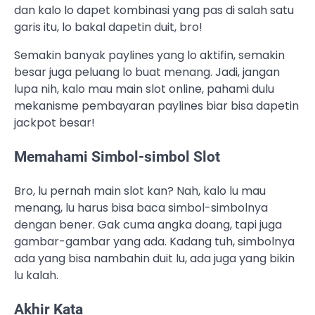
dan kalo lo dapet kombinasi yang pas di salah satu
garis itu, lo bakal dapetin duit, bro!
Semakin banyak paylines yang lo aktifin, semakin
besar juga peluang lo buat menang. Jadi, jangan
lupa nih, kalo mau main slot online, pahami dulu
mekanisme pembayaran paylines biar bisa dapetin
jackpot besar!
Memahami Simbol-simbol Slot
Bro, lu pernah main slot kan? Nah, kalo lu mau
menang, lu harus bisa baca simbol-simbolnya
dengan bener. Gak cuma angka doang, tapi juga
gambar-gambar yang ada. Kadang tuh, simbolnya
ada yang bisa nambahin duit lu, ada juga yang bikin
lu kalah.
Akhir Kata