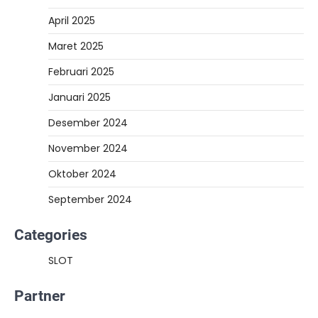
April 2025
Maret 2025
Februari 2025
Januari 2025
Desember 2024
November 2024
Oktober 2024
September 2024
Categories
SLOT
Partner