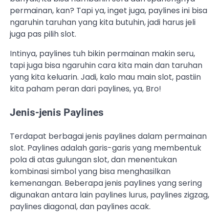
permainan, kan? Tapi ya, inget juga, paylines ini bisa
ngaruhin taruhan yang kita butuhin, jadi harus jeli
juga pas pilih slot.
Intinya, paylines tuh bikin permainan makin seru,
tapi juga bisa ngaruhin cara kita main dan taruhan
yang kita keluarin. Jadi, kalo mau main slot, pastiin
kita paham peran dari paylines, ya, Bro!
Jenis-jenis Paylines
Terdapat berbagai jenis paylines dalam permainan
slot. Paylines adalah garis-garis yang membentuk
pola di atas gulungan slot, dan menentukan
kombinasi simbol yang bisa menghasilkan
kemenangan. Beberapa jenis paylines yang sering
digunakan antara lain paylines lurus, paylines zigzag,
paylines diagonal, dan paylines acak.