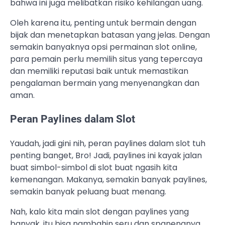
bahwa ini juga melibatkan risiko kehilangan uang.
Oleh karena itu, penting untuk bermain dengan
bijak dan menetapkan batasan yang jelas. Dengan
semakin banyaknya opsi permainan slot online,
para pemain perlu memilih situs yang tepercaya
dan memiliki reputasi baik untuk memastikan
pengalaman bermain yang menyenangkan dan
aman.
Peran Paylines dalam Slot
Yaudah, jadi gini nih, peran paylines dalam slot tuh
penting banget, Bro! Jadi, paylines ini kayak jalan
buat simbol-simbol di slot buat ngasih kita
kemenangan. Makanya, semakin banyak paylines,
semakin banyak peluang buat menang.
Nah, kalo kita main slot dengan paylines yang
banyak, itu bisa nambahin seru dan spanengnya