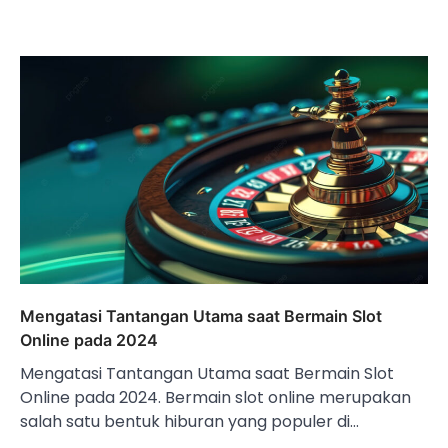
Mengatasi Tantangan Utama saat Bermain Slot
Online pada 2024
Mengatasi Tantangan Utama saat Bermain Slot
Online pada 2024. Bermain slot online merupakan
salah satu bentuk hiburan yang populer di…