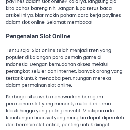
paylines dalam slot online? Kalo iya, langsung aja
kita bahas bareng nih. Jangan lupa terus baca
artikel ini ya, biar makin paham cara kerja paylines
dalam slot online. Selamat membaca!
Pengenalan Slot Online
Tentu saja! Slot online telah menjadi tren yang
populer di kalangan para pemain game di
Indonesia. Dengan kemudahan akses melalui
perangkat seluler dan internet, banyak orang yang
tertarik untuk mencoba peruntungan mereka
dalam permainan slot online.
Berbagai situs web menawarkan beragam
permainan slot yang menarik, mulai dari tema
klasik hingga yang paling inovatif. Meskipun ada
keuntungan finansial yang mungkin dapat diperoleh
dari bermain slot online, penting untuk diingat