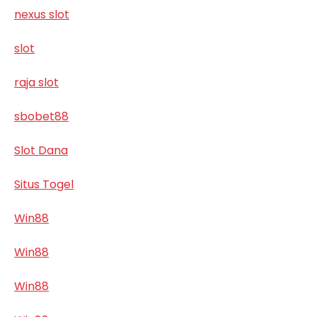
nexus slot
slot
raja slot
sbobet88
Slot Dana
Situs Togel
Win88
Win88
Win88