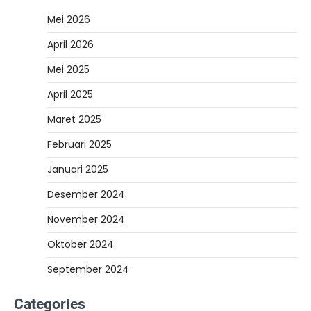
Mei 2026
April 2026
Mei 2025
April 2025
Maret 2025
Februari 2025
Januari 2025
Desember 2024
November 2024
Oktober 2024
September 2024
Categories