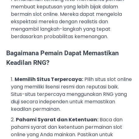
membuat keputusan yang lebih bijak dalam
bermain slot online. Mereka dapat mengelola
ekspektasi mereka dengan realistis dan
mengambil langkah-langkah yang tepat
berdasarkan probabilitas kemenangan.
Bagaimana Pemain Dapat Memastikan
Keadilan RNG?
Memilih Situs Terpercaya:
Pilih situs slot online
yang memiliki lisensi resmi dan reputasi baik.
Situs-situs terpercaya menggunakan RNG yang
diuji secara independen untuk memastikan
keadilan permainan.
Pahami Syarat dan Ketentuan:
Baca dan
pahami syarat dan ketentuan permainan slot
online yang Anda mainkan. Pastikan untuk