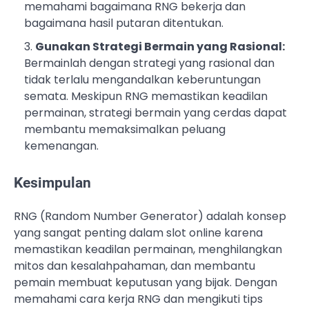
memahami bagaimana RNG bekerja dan
bagaimana hasil putaran ditentukan.
Gunakan Strategi Bermain yang Rasional:
Bermainlah dengan strategi yang rasional dan
tidak terlalu mengandalkan keberuntungan
semata. Meskipun RNG memastikan keadilan
permainan, strategi bermain yang cerdas dapat
membantu memaksimalkan peluang
kemenangan.
Kesimpulan
RNG (Random Number Generator) adalah konsep
yang sangat penting dalam slot online karena
memastikan keadilan permainan, menghilangkan
mitos dan kesalahpahaman, dan membantu
pemain membuat keputusan yang bijak. Dengan
memahami cara kerja RNG dan mengikuti tips