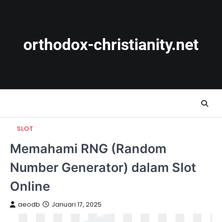
Skip
to
content
orthodox-christianity.net
SLOT
Memahami RNG (Random
Number Generator) dalam Slot
Online
aeodb
Januari 17, 2025