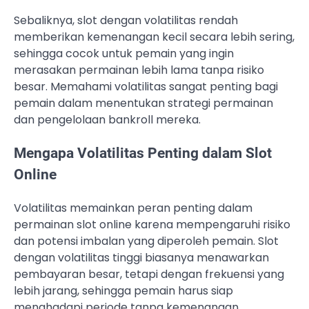
Sebaliknya, slot dengan volatilitas rendah
memberikan kemenangan kecil secara lebih sering,
sehingga cocok untuk pemain yang ingin
merasakan permainan lebih lama tanpa risiko
besar. Memahami volatilitas sangat penting bagi
pemain dalam menentukan strategi permainan
dan pengelolaan bankroll mereka.
Mengapa Volatilitas Penting dalam Slot
Online
Volatilitas memainkan peran penting dalam
permainan slot online karena mempengaruhi risiko
dan potensi imbalan yang diperoleh pemain. Slot
dengan volatilitas tinggi biasanya menawarkan
pembayaran besar, tetapi dengan frekuensi yang
lebih jarang, sehingga pemain harus siap
menghadapi periode tanpa kemenangan.