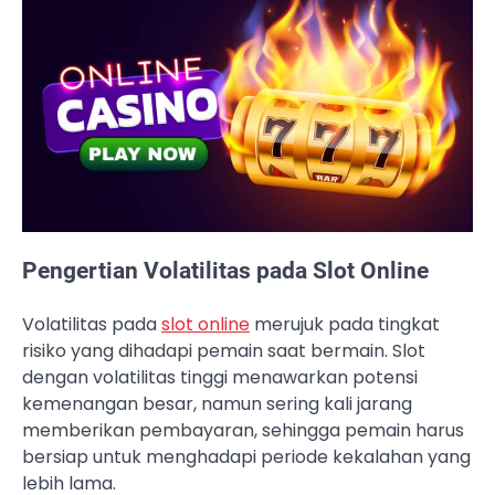
Pengertian Volatilitas pada Slot Online
Volatilitas pada
slot online
merujuk pada tingkat
risiko yang dihadapi pemain saat bermain. Slot
dengan volatilitas tinggi menawarkan potensi
kemenangan besar, namun sering kali jarang
memberikan pembayaran, sehingga pemain harus
bersiap untuk menghadapi periode kekalahan yang
lebih lama.