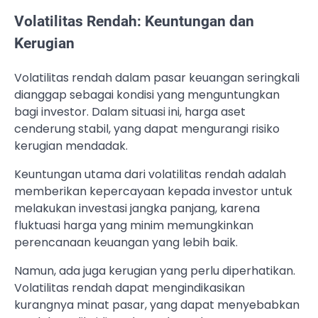
Volatilitas Rendah: Keuntungan dan
Kerugian
Volatilitas rendah dalam pasar keuangan seringkali
dianggap sebagai kondisi yang menguntungkan
bagi investor. Dalam situasi ini, harga aset
cenderung stabil, yang dapat mengurangi risiko
kerugian mendadak.
Keuntungan utama dari volatilitas rendah adalah
memberikan kepercayaan kepada investor untuk
melakukan investasi jangka panjang, karena
fluktuasi harga yang minim memungkinkan
perencanaan keuangan yang lebih baik.
Namun, ada juga kerugian yang perlu diperhatikan.
Volatilitas rendah dapat mengindikasikan
kurangnya minat pasar, yang dapat menyebabkan