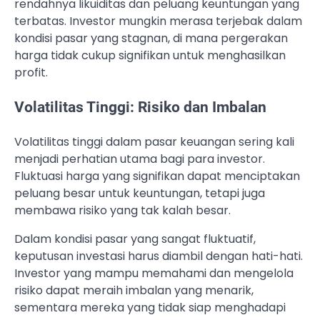
rendahnya likuiditas dan peluang keuntungan yang
terbatas. Investor mungkin merasa terjebak dalam
kondisi pasar yang stagnan, di mana pergerakan
harga tidak cukup signifikan untuk menghasilkan
profit.
Volatilitas Tinggi: Risiko dan Imbalan
Volatilitas tinggi dalam pasar keuangan sering kali
menjadi perhatian utama bagi para investor.
Fluktuasi harga yang signifikan dapat menciptakan
peluang besar untuk keuntungan, tetapi juga
membawa risiko yang tak kalah besar.
Dalam kondisi pasar yang sangat fluktuatif,
keputusan investasi harus diambil dengan hati-hati.
Investor yang mampu memahami dan mengelola
risiko dapat meraih imbalan yang menarik,
sementara mereka yang tidak siap menghadapi