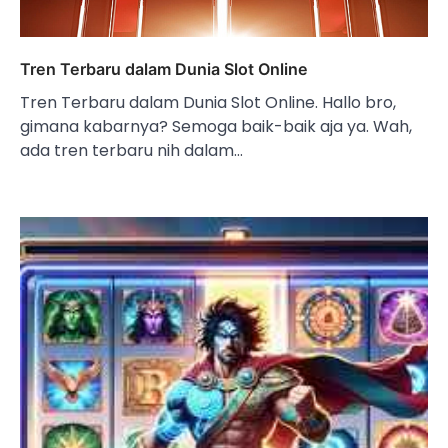
Tren Terbaru dalam Dunia Slot Online
Tren Terbaru dalam Dunia Slot Online. Hallo bro,
gimana kabarnya? Semoga baik-baik aja ya. Wah,
ada tren terbaru nih dalam…