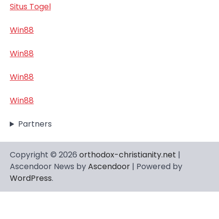
Situs Togel
Win88
Win88
Win88
Win88
Partners
Copyright © 2026
orthodox-christianity.net
|
Ascendoor News by
Ascendoor
| Powered by
WordPress
.