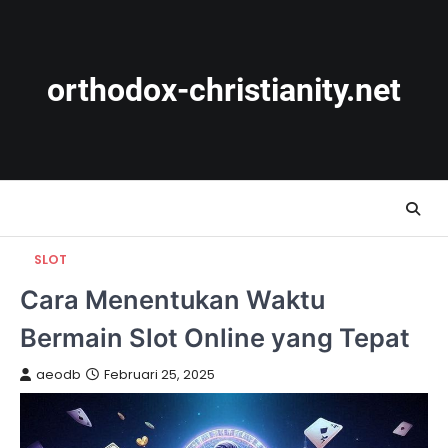
Skip
to
content
orthodox-christianity.net
SLOT
Cara Menentukan Waktu
Bermain Slot Online yang Tepat
aeodb
Februari 25, 2025