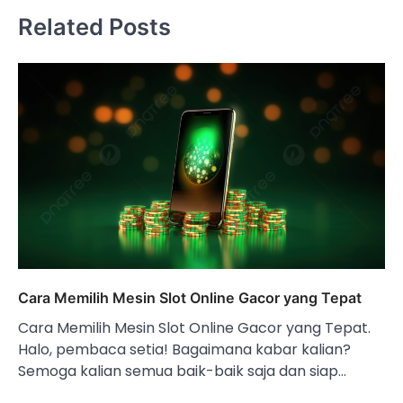
Related Posts
Cara Memilih Mesin Slot Online Gacor yang Tepat
Cara Memilih Mesin Slot Online Gacor yang Tepat.
Halo, pembaca setia! Bagaimana kabar kalian?
Semoga kalian semua baik-baik saja dan siap…