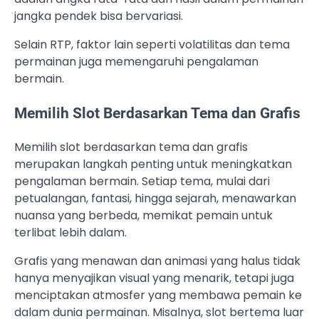
jangka pendek bisa bervariasi.
Selain RTP, faktor lain seperti volatilitas dan tema
permainan juga memengaruhi pengalaman
bermain.
Memilih Slot Berdasarkan Tema dan Grafis
Memilih slot berdasarkan tema dan grafis
merupakan langkah penting untuk meningkatkan
pengalaman bermain. Setiap tema, mulai dari
petualangan, fantasi, hingga sejarah, menawarkan
nuansa yang berbeda, memikat pemain untuk
terlibat lebih dalam.
Grafis yang menawan dan animasi yang halus tidak
hanya menyajikan visual yang menarik, tetapi juga
menciptakan atmosfer yang membawa pemain ke
dalam dunia permainan. Misalnya, slot bertema luar