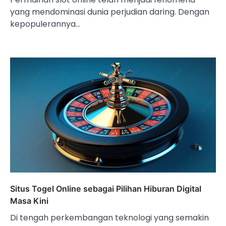
yang mendominasi dunia perjudian daring. Dengan
kepopulerannya…
Situs Togel Online sebagai Pilihan Hiburan Digital
Masa Kini
Di tengah perkembangan teknologi yang semakin