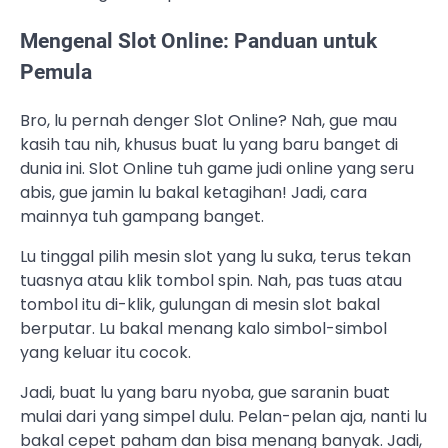
Mengenal Slot Online: Panduan untuk
Pemula
Bro, lu pernah denger Slot Online? Nah, gue mau
kasih tau nih, khusus buat lu yang baru banget di
dunia ini. Slot Online tuh game judi online yang seru
abis, gue jamin lu bakal ketagihan! Jadi, cara
mainnya tuh gampang banget.
Lu tinggal pilih mesin slot yang lu suka, terus tekan
tuasnya atau klik tombol spin. Nah, pas tuas atau
tombol itu di-klik, gulungan di mesin slot bakal
berputar. Lu bakal menang kalo simbol-simbol
yang keluar itu cocok.
Jadi, buat lu yang baru nyoba, gue saranin buat
mulai dari yang simpel dulu. Pelan-pelan aja, nanti lu
bakal cepet paham dan bisa menang banyak. Jadi,