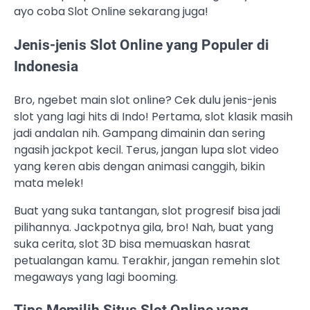
ayo coba Slot Online sekarang juga!
Jenis-jenis Slot Online yang Populer di
Indonesia
Bro, ngebet main slot online? Cek dulu jenis-jenis
slot yang lagi hits di Indo! Pertama, slot klasik masih
jadi andalan nih. Gampang dimainin dan sering
ngasih jackpot kecil. Terus, jangan lupa slot video
yang keren abis dengan animasi canggih, bikin
mata melek!
Buat yang suka tantangan, slot progresif bisa jadi
pilihannya. Jackpotnya gila, bro! Nah, buat yang
suka cerita, slot 3D bisa memuaskan hasrat
petualangan kamu. Terakhir, jangan remehin slot
megaways yang lagi booming.