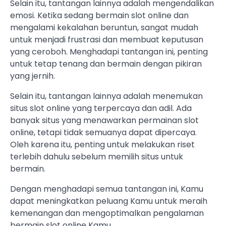
Selain itu, tantangan lainnya adalah mengendalikan
emosi. Ketika sedang bermain slot online dan
mengalami kekalahan beruntun, sangat mudah
untuk menjadi frustrasi dan membuat keputusan
yang ceroboh. Menghadapi tantangan ini, penting
untuk tetap tenang dan bermain dengan pikiran
yang jernih.
Selain itu, tantangan lainnya adalah menemukan
situs slot online yang terpercaya dan adil. Ada
banyak situs yang menawarkan permainan slot
online, tetapi tidak semuanya dapat dipercaya.
Oleh karena itu, penting untuk melakukan riset
terlebih dahulu sebelum memilih situs untuk
bermain.
Dengan menghadapi semua tantangan ini, Kamu
dapat meningkatkan peluang Kamu untuk meraih
kemenangan dan mengoptimalkan pengalaman
bermain slot online Kamu.