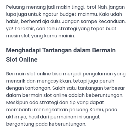
Peluang menang jadi makin tinggi, bro! Nah, jangan
lupa juga untuk ngatur budget mainmu. Kalo udah
habis, berhenti aja dulu. Jangan sampe kecanduan,
ya! Terakhir, cari tahu strategi yang tepat buat
mesin slot yang kamu mainin.
Menghadapi Tantangan dalam Bermain
Slot Online
Bermain slot online bisa menjadi pengalaman yang
menarik dan mengasyikkan, tetapi juga penuh
dengan tantangan. Salah satu tantangan terbesar
dalam bermain slot online adalah keberuntungan.
Meskipun ada strategi dan tip yang dapat
membantu meningkatkan peluang Kamu, pada
akhirnya, hasil dari permainan ini sangat
bergantung pada keberuntungan.