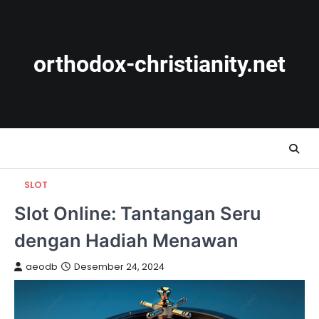
Skip
to
content
orthodox-christianity.net
SLOT
Slot Online: Tantangan Seru
dengan Hadiah Menawan
aeodb
Desember 24, 2024