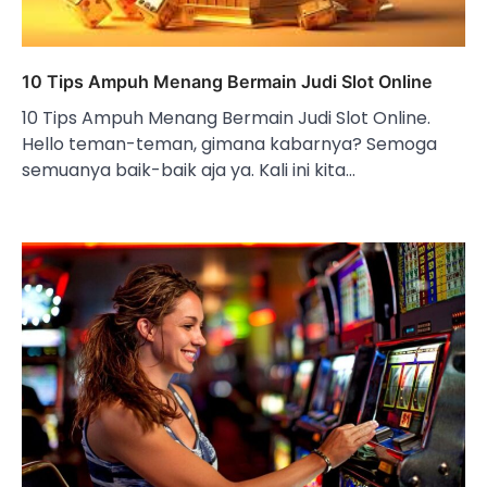
10 Tips Ampuh Menang Bermain Judi Slot Online
10 Tips Ampuh Menang Bermain Judi Slot Online.
Hello teman-teman, gimana kabarnya? Semoga
semuanya baik-baik aja ya. Kali ini kita…