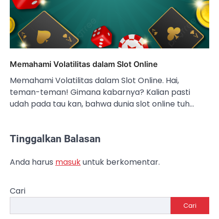
Memahami Volatilitas dalam Slot Online
Memahami Volatilitas dalam Slot Online. Hai,
teman-teman! Gimana kabarnya? Kalian pasti
udah pada tau kan, bahwa dunia slot online tuh…
Tinggalkan Balasan
Anda harus
masuk
untuk berkomentar.
Cari
Cari