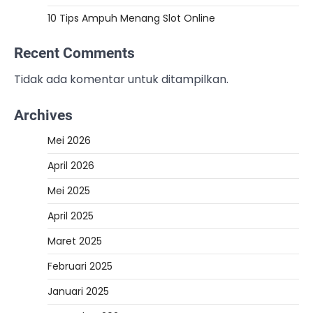
10 Tips Ampuh Menang Slot Online
Recent Comments
Tidak ada komentar untuk ditampilkan.
Archives
Mei 2026
April 2026
Mei 2025
April 2025
Maret 2025
Februari 2025
Januari 2025