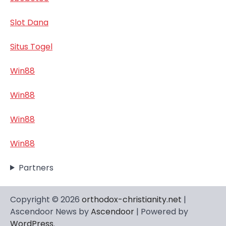
Slot Dana
Situs Togel
Win88
Win88
Win88
Win88
Partners
Copyright © 2026
orthodox-christianity.net
|
Ascendoor News by
Ascendoor
| Powered by
WordPress
.