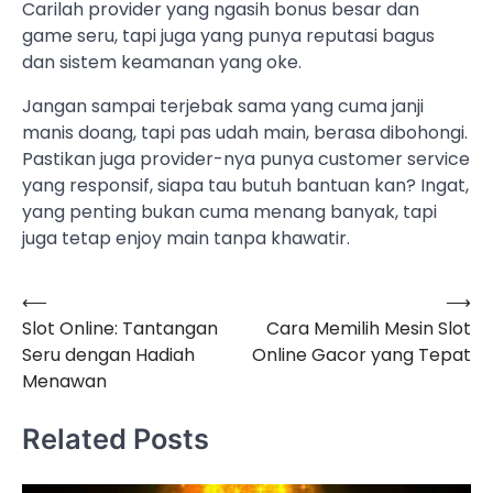
Carilah provider yang ngasih bonus besar dan
game seru, tapi juga yang punya reputasi bagus
dan sistem keamanan yang oke.
Jangan sampai terjebak sama yang cuma janji
manis doang, tapi pas udah main, berasa dibohongi.
Pastikan juga provider-nya punya customer service
yang responsif, siapa tau butuh bantuan kan? Ingat,
yang penting bukan cuma menang banyak, tapi
juga tetap enjoy main tanpa khawatir.
⟵
⟶
Navigasi
Slot Online: Tantangan
Cara Memilih Mesin Slot
pos
Seru dengan Hadiah
Online Gacor yang Tepat
Menawan
Related Posts