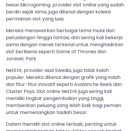
besar.Microgaming, provider slot online yang sudah
berdiri sejak lama, juga dikenal dengan koleksi
permainan slot yang luas.
Mereka menawarkan berbagai tema mulai dari
petualangan hingga fantasi, dan sering kali bekerja
sama dengan merek terkenal untuk menghadirkan
slot berlisensi seperti Game of Thrones dan
Jurassic Park.
NetEnt, provider asal Swedia, juga tidak kalah
populer. Mereka dikenal dengan grafik yang indah
dan fitur-fitur inovatif seperti Avalanche Reels dan
Cluster Pays. Slot online NetEnt juga sering kali
memiliki tingkat pengembalian yang tinggi,
memberikan peluang yang lebih baik bagi pemain
untuk memenangkan hadiah besar.
Dalam memilih slot online terbaik, penting untuk