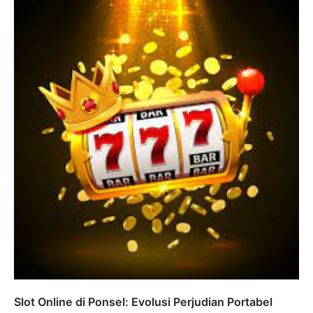
Slot Online di Ponsel: Evolusi Perjudian Portabel