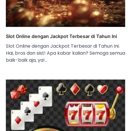
Slot Online dengan Jackpot Terbesar di Tahun Ini
Slot Online dengan Jackpot Terbesar di Tahun Ini.
Hai, bros dan sist! Apa kabar kalian? Semoga semua
baik-baik aja, ya!…