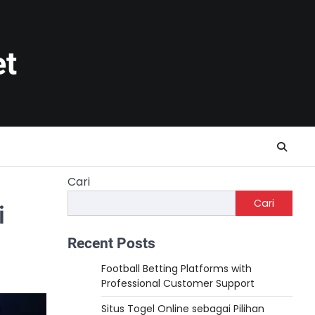
et
Cari
Cari
i
Recent Posts
Football Betting Platforms with
Professional Customer Support
Situs Togel Online sebagai Pilihan