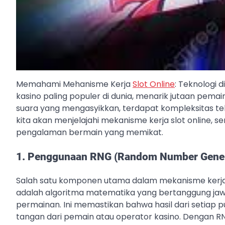
Memahami Mehanisme Kerja
Slot Online
: Teknologi 
kasino paling populer di dunia, menarik jutaan pemai
suara yang mengasyikkan, terdapat kompleksitas tekn
kita akan menjelajahi mekanisme kerja slot online, 
pengalaman bermain yang memikat.
1. Penggunaan RNG (Random Number Gener
Salah satu komponen utama dalam mekanisme kerja
adalah algoritma matematika yang bertanggung jaw
permainan. Ini memastikan bahwa hasil dari setiap p
tangan dari pemain atau operator kasino. Dengan RN