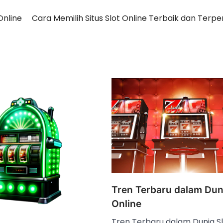
Online
Cara Memilih Situs Slot Online Terbaik dan Terp
Tren Terbaru dalam Duni
Online
Tren Terbaru dalam Dunia S