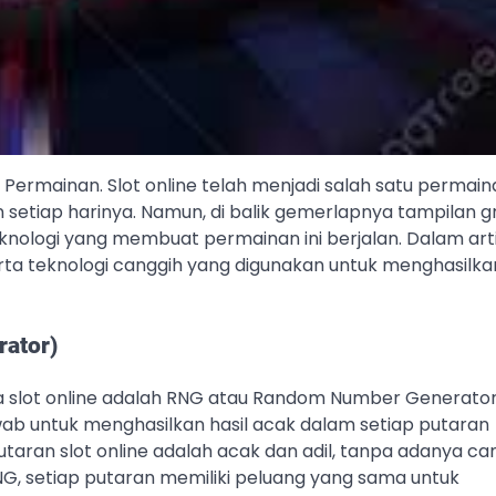
di Permainan. Slot online telah menjadi salah satu permai
n setiap harinya. Namun, di balik gemerlapnya tampilan g
ologi yang membuat permainan ini berjalan. Dalam artike
serta teknologi canggih yang digunakan untuk menghasilka
ator)
 slot online adalah RNG atau Random Number Generator
ab untuk menghasilkan hasil acak dalam setiap putaran
utaran slot online adalah acak dan adil, tanpa adanya c
G, setiap putaran memiliki peluang yang sama untuk