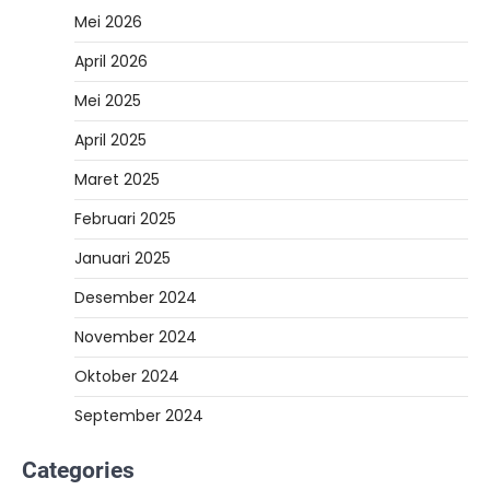
Mei 2026
April 2026
Mei 2025
April 2025
Maret 2025
Februari 2025
Januari 2025
Desember 2024
November 2024
Oktober 2024
September 2024
Categories