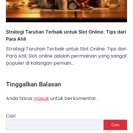
Strategi Taruhan Terbaik untuk Slot Online: Tips dari
Para Ahli
Strategi Taruhan Terbaik untuk Slot Online: Tips dari
Para Ahli. Slot online adalah permainan yang sangat
populer di kalangan pemain…
Tinggalkan Balasan
Anda harus
masuk
untuk berkomentar.
Cari
Cari