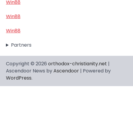
Win88
Win88
Win88
Partners
Copyright © 2026
orthodox-christianity.net
|
Ascendoor News by
Ascendoor
| Powered by
WordPress
.