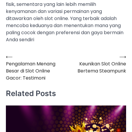
fisik, sementara yang lain lebih memilih
kenyamanan dan variasi permainan yang
ditawarkan oleh slot online. Yang terbaik adalah
mencoba keduanya dan menentukan mana yang
paling cocok dengan preferensi dan gaya bermain
Anda sendiri
⟵
⟶
Navigasi
Pengalaman Menang
Keunikan Slot Online
pos
Besar di Slot Online
Bertema Steampunk
Gacor: Testimoni
Related Posts