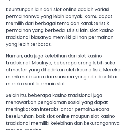
Keuntungan lain dari slot online adalah variasi
permainannya yang lebih banyak. Kamu dapat
memilih dari berbagai tema dan karakteristik
permainan yang berbeda. Di sisi lain, slot kasino
tradisional biasanya memiliki pilihan permainan
yang lebih terbatas.
Namun, ada juga kelebihan dari slot kasino
tradisional. Misalnya, beberapa orang lebih suka
atmosfer yang dihadirkan oleh kasino fisik. Mereka
menikmati suara dan suasana yang ada di sekitar
mereka saat bermain slot.
Selain itu, beberapa kasino tradisional juga
menawarkan pengalaman sosial yang dapat
meningkatkan interaksi antar pemain.Secara
keseluruhan, baik slot online maupun slot kasino
tradisional memiliki kelebihan dan kekurangannya