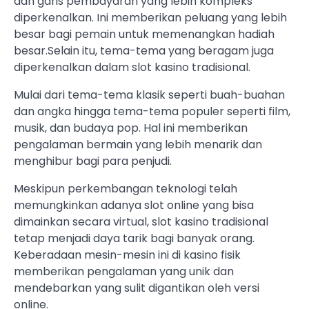
dan garis pembayaran yang lebih kompleks
diperkenalkan. Ini memberikan peluang yang lebih
besar bagi pemain untuk memenangkan hadiah
besar.Selain itu, tema-tema yang beragam juga
diperkenalkan dalam slot kasino tradisional.
Mulai dari tema-tema klasik seperti buah-buahan
dan angka hingga tema-tema populer seperti film,
musik, dan budaya pop. Hal ini memberikan
pengalaman bermain yang lebih menarik dan
menghibur bagi para penjudi.
Meskipun perkembangan teknologi telah
memungkinkan adanya slot online yang bisa
dimainkan secara virtual, slot kasino tradisional
tetap menjadi daya tarik bagi banyak orang.
Keberadaan mesin-mesin ini di kasino fisik
memberikan pengalaman yang unik dan
mendebarkan yang sulit digantikan oleh versi
online.