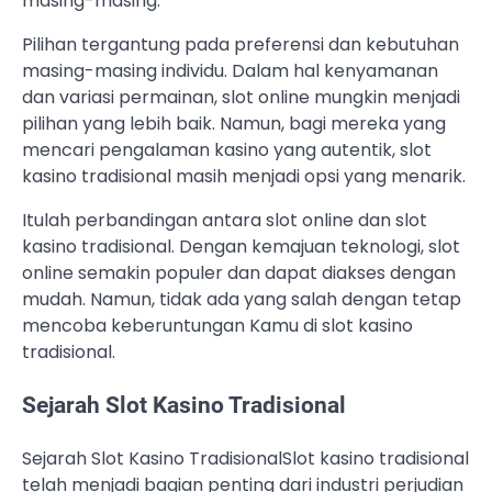
masing-masing.
Pilihan tergantung pada preferensi dan kebutuhan
masing-masing individu. Dalam hal kenyamanan
dan variasi permainan, slot online mungkin menjadi
pilihan yang lebih baik. Namun, bagi mereka yang
mencari pengalaman kasino yang autentik, slot
kasino tradisional masih menjadi opsi yang menarik.
Itulah perbandingan antara slot online dan slot
kasino tradisional. Dengan kemajuan teknologi, slot
online semakin populer dan dapat diakses dengan
mudah. Namun, tidak ada yang salah dengan tetap
mencoba keberuntungan Kamu di slot kasino
tradisional.
Sejarah Slot Kasino Tradisional
Sejarah Slot Kasino TradisionalSlot kasino tradisional
telah menjadi bagian penting dari industri perjudian