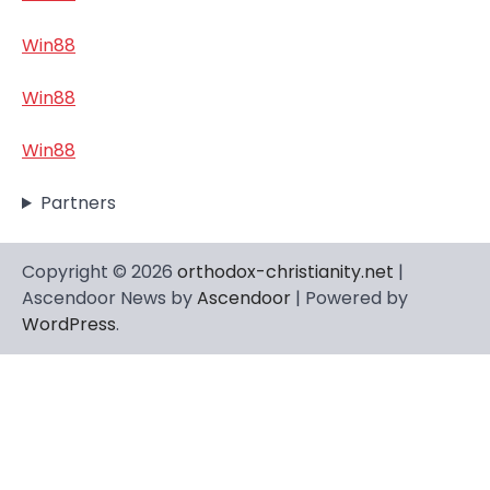
Win88
Win88
Win88
Partners
Copyright © 2026
orthodox-christianity.net
|
Ascendoor News by
Ascendoor
| Powered by
WordPress
.