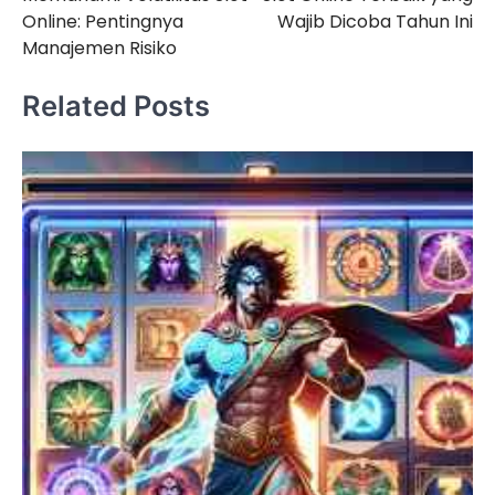
pos
Online: Pentingnya
Wajib Dicoba Tahun Ini
Manajemen Risiko
Related Posts