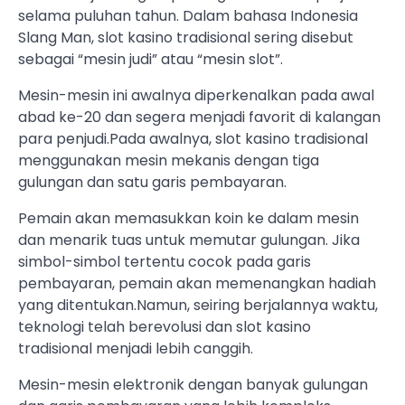
selama puluhan tahun. Dalam bahasa Indonesia
Slang Man, slot kasino tradisional sering disebut
sebagai “mesin judi” atau “mesin slot”.
Mesin-mesin ini awalnya diperkenalkan pada awal
abad ke-20 dan segera menjadi favorit di kalangan
para penjudi.Pada awalnya, slot kasino tradisional
menggunakan mesin mekanis dengan tiga
gulungan dan satu garis pembayaran.
Pemain akan memasukkan koin ke dalam mesin
dan menarik tuas untuk memutar gulungan. Jika
simbol-simbol tertentu cocok pada garis
pembayaran, pemain akan memenangkan hadiah
yang ditentukan.Namun, seiring berjalannya waktu,
teknologi telah berevolusi dan slot kasino
tradisional menjadi lebih canggih.
Mesin-mesin elektronik dengan banyak gulungan