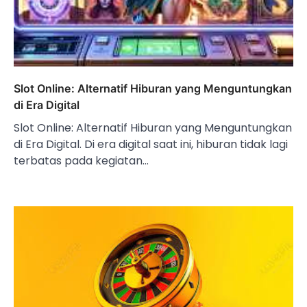
Slot Online: Alternatif Hiburan yang Menguntungkan
di Era Digital
Slot Online: Alternatif Hiburan yang Menguntungkan
di Era Digital. Di era digital saat ini, hiburan tidak lagi
terbatas pada kegiatan…