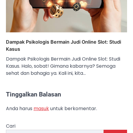
Dampak Psikologis Bermain Judi Online Slot: Studi
Kasus
Dampak Psikologis Bermain Judi Online Slot: Studi
Kasus. Halo, sobat! Gimana kabarnya? Semoga
sehat dan bahagia ya. Kali ini, kita…
Tinggalkan Balasan
Anda harus
masuk
untuk berkomentar.
Cari