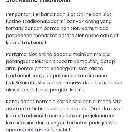
Slot Kasino Tradisional
Pengantar: Perbandingan Slot Online dan Slot
Kasino Tradisional.Saat ini, banyak orang yang
tertarik dengan permainan slot. Namun, ada
perbedaan mendasar antara slot online dan slot
kasino tradisional.
Pertama, slot online dapat dimainkan melalui
perangkat elektronik seperti komputer, laptop,
atau ponsel pintar. Sedangkan, slot kasino
tradisional hanya dapat dimainkan di kasino
fisik.Selain itu, slot online menawarkan kemudahan
akses tanpa harus pergi ke kasino.
Kamu dapat bermain kapan saja dan di mana saja
asalkan terhubung dengan internet. Di sisi lain, slot
kasino tradisional membutuhkan perjalanan ke
lokasi kasino dan mungkin terbatas pada jadwal
operasional kasino tersebut.