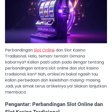
Perbandingan
Slot Online
dan Slot Kasino
Tradisional. Halo, teman-teman! Gimana
kabarnya? Kalian pasti udah pada dengar tentang
perbandingan antara slot online dan slot kasino
tradisional, kan? Nah, artikel ini bakal ngasih tau
kalian perbedaan dan kelebihan masing-masing.
Jadi, yuk simak terus artikelnya ya! Silakan lanjutkan
membaca.
Pengantar: Perbandingan Slot Online dan