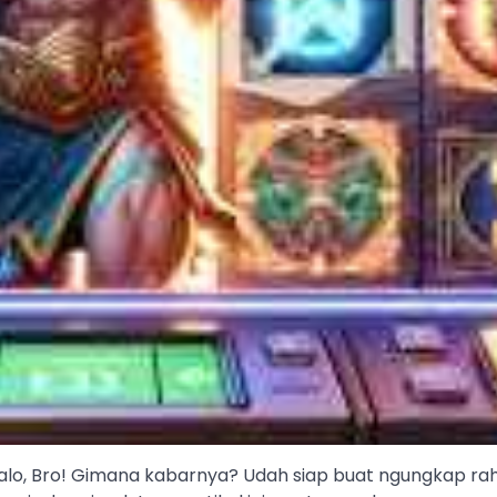
lo, Bro! Gimana kabarnya? Udah siap buat ngungkap rah