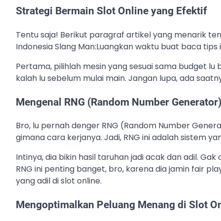
Strategi Bermain Slot Online yang Efektif
Tentu saja! Berikut paragraf artikel yang menarik te
Indonesia Slang Man:Luangkan waktu buat baca tips ini
Pertama, pilihlah mesin yang sesuai sama budget lu
kalah lu sebelum mulai main. Jangan lupa, ada saatny
Mengenal RNG (Random Number Generator) 
Bro, lu pernah denger RNG (Random Number Generator
gimana cara kerjanya. Jadi, RNG ini adalah sistem ya
Intinya, dia bikin hasil taruhan jadi acak dan adil. G
RNG ini penting banget, bro, karena dia jamin fair play
yang adil di slot online.
Mengoptimalkan Peluang Menang di Slot On