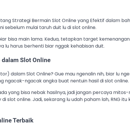
ntang Strategi Bermain Slot Online yang Efektif dalam ba
 sebelum mulai taruh duit lu di slot online.
 biar bisa main lama. Kedua, tetapkan target kemenanga
a lu harus berhenti biar nggak kehabisan duit.
dalam Slot Online
) dalam Slot Online? Gue mau ngenalin nih, biar lu nger
ng ngacak-ngacak angka buat nentuin hasil di slot online.
ak ada yang bisa nebak hasilnya, jadi jangan percaya mitos-
 di slot online. Jadi, sekarang lu udah paham lah, RNG itu k
line Terbaik