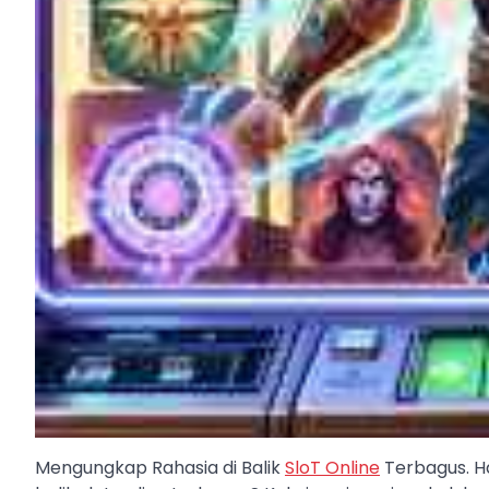
Mengungkap Rahasia di Balik
SloT Online
Terbagus. Ha