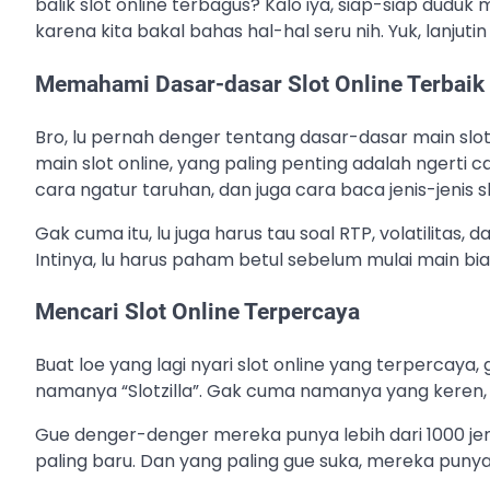
balik slot online terbagus? Kalo iya, siap-siap duduk
karena kita bakal bahas hal-hal seru nih. Yuk, lanjut
Memahami Dasar-dasar Slot Online Terbaik
Bro, lu pernah denger tentang dasar-dasar main slot 
main slot online, yang paling penting adalah ngerti
cara ngatur taruhan, dan juga cara baca jenis-jenis s
Gak cuma itu, lu juga harus tau soal RTP, volatilita
Intinya, lu harus paham betul sebelum mulai main bi
Mencari Slot Online Terpercaya
Buat loe yang lagi nyari slot online yang terpercaya, g
namanya “Slotzilla”. Gak cuma namanya yang keren, 
Gue denger-denger mereka punya lebih dari 1000 jenis
paling baru. Dan yang paling gue suka, mereka punya 