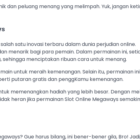
nik dan peluang menang yang melimpah. Yuk, jangan ket
ys
lah satu inovasi terbaru dalam dunia perjudian online.
an menarik bagi para pemain. Dalam permainan ini, seti
, sehingga menciptakan ribuan cara untuk menang.
main untuk meraih kemenangan. Selain itu, permainan ini
seperti putaran gratis dan penggKamu kemenangan.
n untuk memenangkan hadiah yang lebih besar. Dengan m
tidak heran jika permainan Slot Online Megaways semaki
egaways? Gue harus bilang, ini bener-bener gila, Bro! Jadi