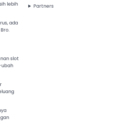
ih lebih
Partners
rus, ada
 Bro.
nan slot
h-ubah
r
eluang
nya
ngan