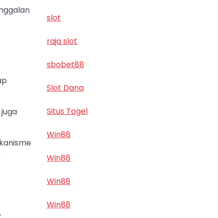
inggalan
slot
raja slot
sbobet88
ap
Slot Dana
Situs Togel
 juga
Win88
ekanisme
n
Win88
Win88
Win88
,