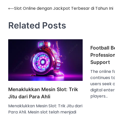
⟵
Slot Online dengan Jackpot Terbesar di Tahun Ini
Navigasi
pos
Related Posts
Football B
Professio
Support
The online f
continues t
users seek 
Menaklukkan Mesin Slot: Trik
digital ente
players…
Jitu dari Para Ahli
Menaklukkan Mesin Slot: Trik Jitu dari
Para Ahli. Mesin slot telah menjadi